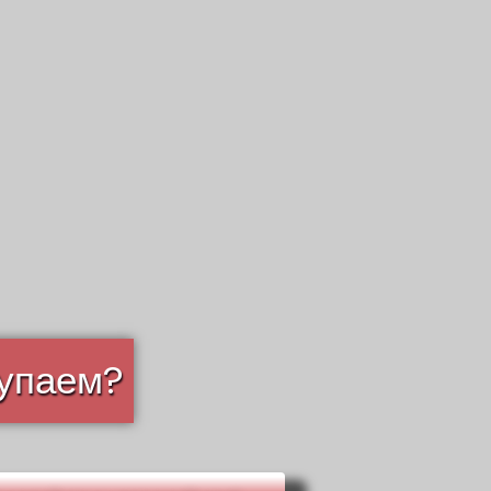
купаем?