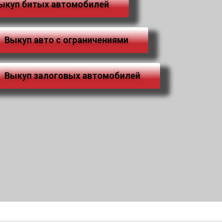
ыкуп битых автомобилей
Выкуп авто с ограничениями
Выкуп залоговых автомобилей