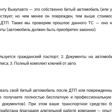
енту Выкупавто — это собственно битый автомобиль (или 
ществует, но чем менее он поврежден, тем выше стоим
в ДТП. Также мы проверим прошлое данного ТС — оно н
ы (автомобиль должен быть приобретен законно).
ьзуется гражданский паспорт; 2. Документы на автомоб
лиса; 3. Полный комплект ключей от авто.
овать свой битый автомобиль после ДТП или поврежденные
е получаете полностью бесплатную и профессиональную 
 документов). При этом ваше транспортное средство 
тработана благодаря длительной работе компании — опыт