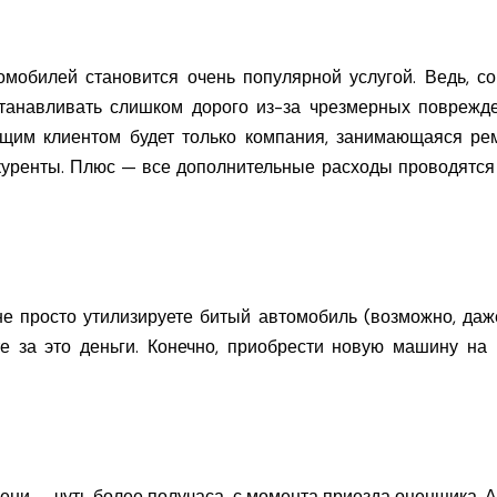
обилей становится очень популярной услугой. Ведь, сог
танавливать слишком дорого из-за чрезмерных поврежде
щим клиентом будет только компания, занимающаяся ре
куренты. Плюс — все дополнительные расходы проводятся 
е просто утилизируете битый автомобиль (возможно, даже
е за это деньги. Конечно, приобрести новую машину на 
ени — чуть более получаса, с момента приезда оценщика. А